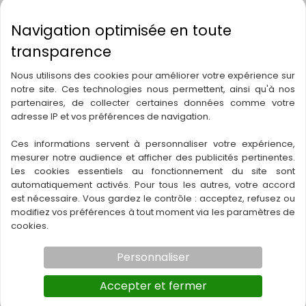
mariage 4
Nous utilisons des cookies pour améliorer votre expérience sur
notre site. Ces technologies nous permettent, ainsi qu'à nos
mariage a
partenaires, de collecter certaines données comme votre
adresse IP et vos préférences de navigation.
Ces informations servent à personnaliser votre expérience,
mesurer notre audience et afficher des publicités pertinentes.
Les cookies essentiels au fonctionnement du site sont
automatiquement activés. Pour tous les autres, votre accord
est nécessaire. Vous gardez le contrôle : acceptez, refusez ou
modifiez vos préférences à tout moment via les paramètres de
cookies.
mariage 6
mariage 7
Personnaliser
Accepter et fermer